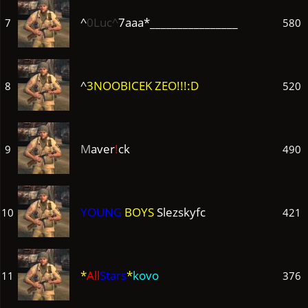
^
0Luc^
7aaa*________________
7
580
^
3NOOBICEK ZEO!!!:D
8
520
M
aver
!
ck
9
490
YOUNG
BOYS
Slezskyfc
10
421
*
All
Stars
*
kovo
11
376