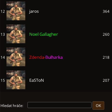
jaros
12
364
Noel Gallagher
13
260
Zdenda-
Bulharka
14
218
EaSToN
15
207
Hledat hráče: