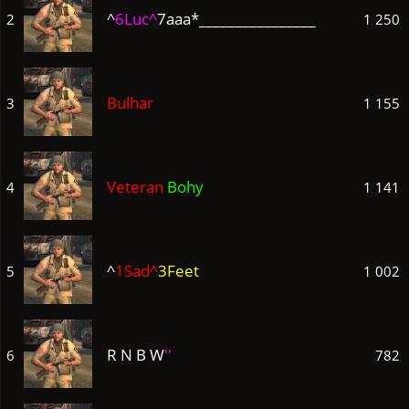
^
6Luc^
7aaa*________________
2
1 250
Bulhar
3
1 155
Veteran
Bohy
4
1 141
^
1Sad^
3Feet
5
1 002
R N B W
''
6
782