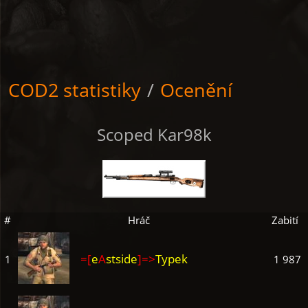
COD2 statistiky
/
Ocenění
Scoped Kar98k
#
Hráč
Zabití
=[
e
A
stside
]=>
Typek
1
1 987