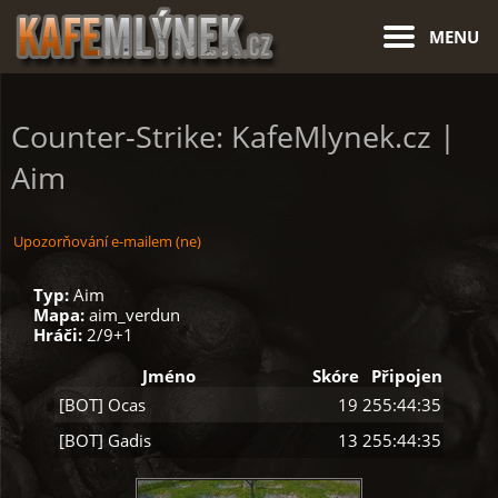
MENU
Counter-Strike: KafeMlynek.cz |
Aim
Upozorňování e-mailem (ne)
Typ:
Aim
Mapa:
aim_verdun
Hráči:
2/9+1
Jméno
Skóre
Připojen
[BOT] Ocas
19
255:44:35
[BOT] Gadis
13
255:44:35