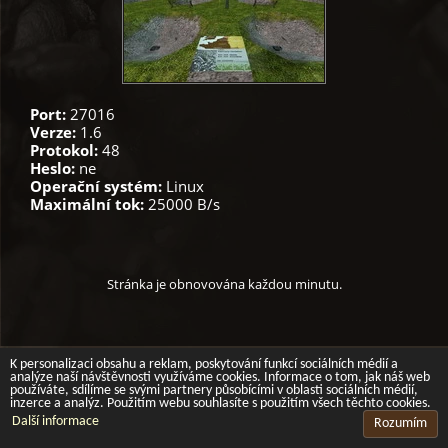
Port:
27016
Verze:
1.6
Protokol:
48
Heslo:
ne
Operační systém:
Linux
Maximální tok:
25000 B/s
Stránka je obnovována každou minutu.
2026 ©
Ashus
, grafika
Lukáš Večerka
K personalizaci obsahu a reklam, poskytování funkcí sociálních médií a
analýze naší návštěvnosti využíváme cookies. Informace o tom, jak náš web
používáte, sdílíme se svými partnery působícími v oblasti sociálních médií,
inzerce a analýz. Použitím webu souhlasíte s použitím všech těchto cookies.
Další informace
Rozumím