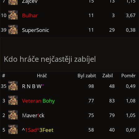
Zajcev
7
15
13
1,15
Bulhar
10
11
3
3,67
Super
Sonic
39
11
29
0,38
Kdo hráče nejčastěji zabíjel
#
Hráč
Byl zabit
Zabil
Poměr
R N B W
''
35
98
48
0,49
Veteran
Bohy
3
77
83
1,08
M
aver
!
ck
2
75
79
1,05
^
1Sad^
3Feet
5
58
40
0,69