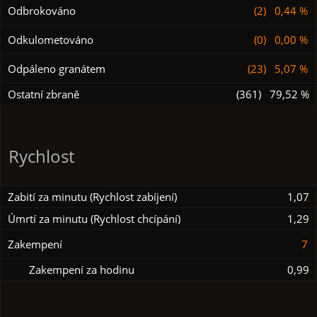
Odbrokováno
(2) 0,44 %
Odkulometováno
(0) 0,00 %
Odpáleno granátem
(23) 5,07 %
Ostatní zbraně
(361) 79,52 %
Rychlost
Zabití za minutu (Rychlost zabíjení)
1,07
Úmrtí za minutu (Rychlost chcípání)
1,29
Zakempení
7
Zakempení za hodinu
0,99