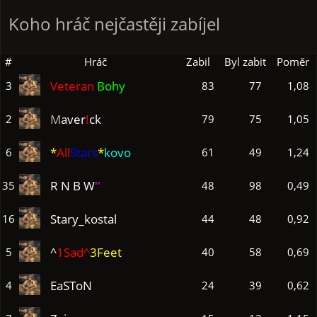
Koho hráč nejčastěji zabíjel
#
Hráč
Zabil
Byl zabit
Poměr
Veteran
Bohy
3
83
77
1,08
M
aver
!
ck
2
79
75
1,05
*
All
Stars
*
kovo
6
61
49
1,24
R N B W
''
35
48
98
0,49
Stary_kostal
16
44
48
0,92
^
1Sad^
3Feet
5
40
58
0,69
EaSToN
4
24
39
0,62