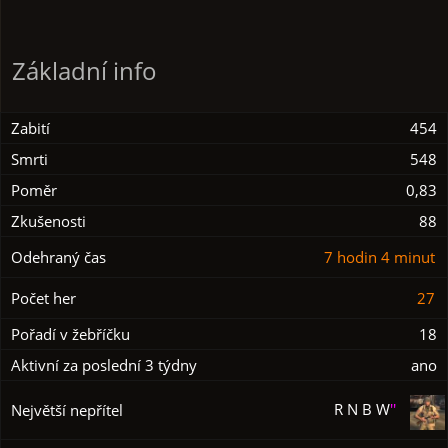
Základní info
Zabití
454
Smrti
548
Poměr
0,83
Zkušenosti
88
Odehraný čas
7 hodin 4 minut
Počet her
27
Pořadí v žebříčku
18
Aktivní za poslední 3 týdny
ano
R N B W
''
Největší nepřítel