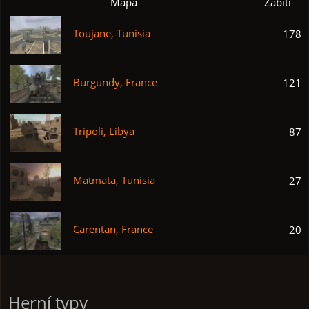
Mapa
Zabití
Toujane, Tunisia
178
Burgundy, France
121
Tripoli, Libya
87
Matmata, Tunisia
27
Carentan, France
20
Herní typy