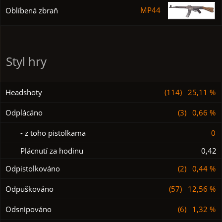
MP44
Oblíbená zbraň
Styl hry
Headshoty
(114) 25,11 %
Odplácáno
(3) 0,66 %
- z toho pistolkama
0
Plácnutí za hodinu
0,42
Odpistolkováno
(2) 0,44 %
Odpuškováno
(57) 12,56 %
Odsnipováno
(6) 1,32 %