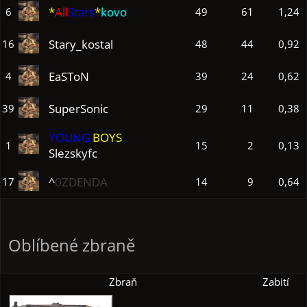
*
All
Stars
*
kovo
6
49
61
1,24
Stary_kostal
16
48
44
0,92
EaSToN
4
39
24
0,62
Super
Sonic
39
29
11
0,38
YOUNG
BOYS
1
15
2
0,13
Slezskyfc
^
0ZDENDA
17
14
9
0,64
Oblíbené zbraně
Zbraň
Zabití