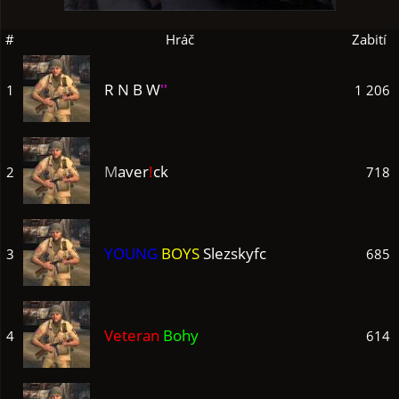
#
Hráč
Zabití
R N B W
''
1
1 206
M
aver
!
ck
2
718
YOUNG
BOYS
Slezskyfc
3
685
Veteran
Bohy
4
614