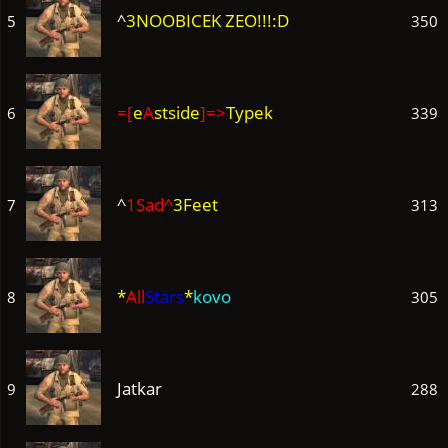
^
3NOOBICEK ZEO!!!:D
5
350
=[
e
A
stside
]=>
Typek
6
339
^
1Sad^
3Feet
7
313
*
All
Stars
*
kovo
8
305
Jatkar
9
288