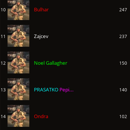
Bulhar
10
247
Zajcev
11
237
Noel Gallagher
12
150
PRASATKO
Pepi...
13
140
Ondra
14
102