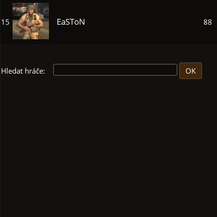
EaSToN
15
88
Hledat hráče: