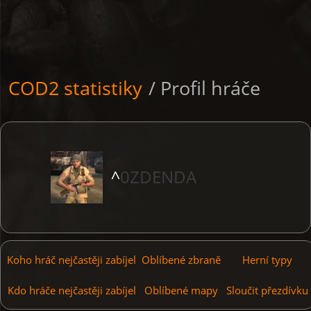
COD2 statistiky
/ Profil hráče
^
0ZDENDA
Koho hráč nejčastěji zabíjel
Oblíbené zbraně
Herní typy
Kdo hráče nejčastěji zabíjel
Oblíbené mapy
Sloučit přezdívku