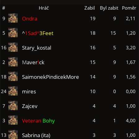
#
Hráč
Zabil
Byl zabit
Poměr
Ondra
9
19
9
2,11
^
1Sad^
3Feet
5
18
15
1,20
Stary_kostal
16
16
5
3,20
M
aver
!
ck
2
15
9
1,67
SaimonekPindicekMore
18
14
9
1,56
mires
24
10
0
0,00
Zajcev
7
4
4
1,00
Veteran
Bohy
3
4
1
4,00
Sabrina (ita)
13
3
3
1,00