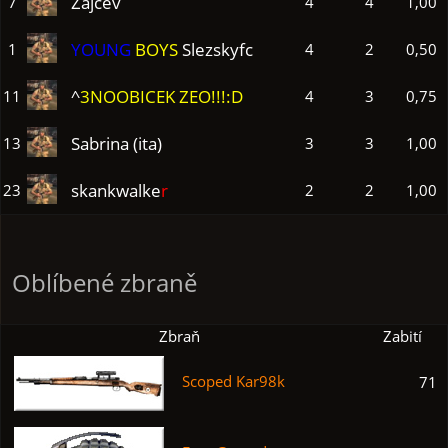
Zajcev
7
4
4
1,00
YOUNG
BOYS
Slezskyfc
1
4
2
0,50
^
3NOOBICEK ZEO!!!:D
11
4
3
0,75
Sabrina (ita)
13
3
3
1,00
skankwalke
r
23
2
2
1,00
Oblíbené zbraně
Zbraň
Zabití
Scoped Kar98k
71