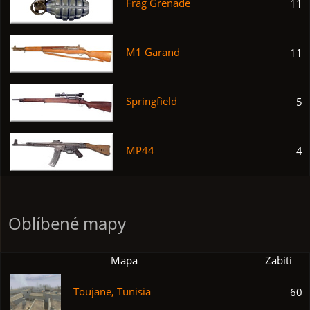
Frag Grenade
11
M1 Garand
11
Springfield
5
MP44
4
Oblíbené mapy
Mapa
Zabití
Toujane, Tunisia
60