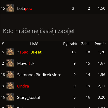
LoLi
pop
15
3
2
1,50
Kdo hráče nejčastěji zabíjel
#
Hráč
Byl zabit
Zabil
Poměr
^
1Sad^
3Feet
5
15
18
1,20
M
aver
!
ck
2
9
15
1,67
SaimonekPindicekMore
18
9
14
1,56
Ondra
9
9
19
2,11
Stary_kostal
16
5
16
3,20