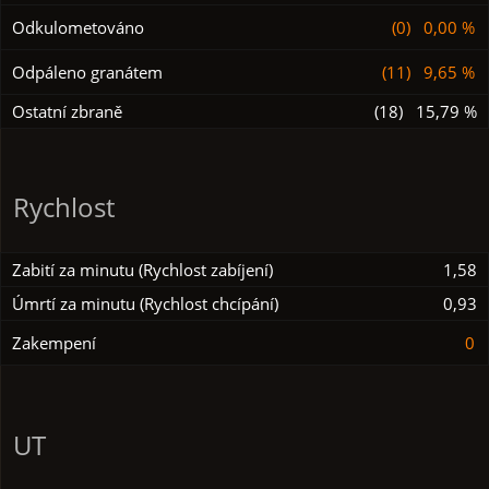
Odkulometováno
(0) 0,00 %
Odpáleno granátem
(11) 9,65 %
Ostatní zbraně
(18) 15,79 %
Rychlost
Zabití za minutu (Rychlost zabíjení)
1,58
Úmrtí za minutu (Rychlost chcípání)
0,93
Zakempení
0
UT