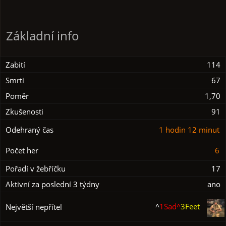
Základní info
Zabití
114
Smrti
67
Poměr
1,70
Zkušenosti
91
Odehraný čas
1 hodin 12 minut
Počet her
6
Pořadí v žebříčku
17
Aktivní za poslední 3 týdny
ano
^
1Sad^
3Feet
Největší nepřítel