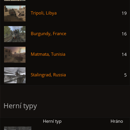
Tripoli, Libya
19
Burgundy, France
16
Matmata, Tunisia
14
Stalingrad, Russia
5
Herní typy
Herní typ
Hráno