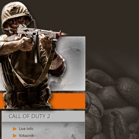
CALL OF DUTY 2
Live info
Vzkazník