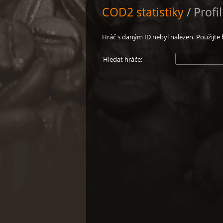
COD2 statistiky
/ Profi
Hráč s daným ID nebyl nalezen. Použijte 
Hledat hráče: