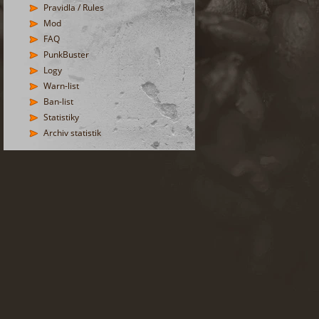
Pravidla / Rules
Mod
FAQ
PunkBuster
Logy
Warn-list
Ban-list
Statistiky
Archiv statistik