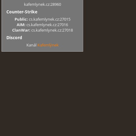
kafemlynek.cz:28960
Counter-Strike
Public:
cs.kafemlynek.cz:27015
AIM:
cs.kafemlynek.cz:27016
ClanWar:
cs.kafemlynek.cz:27018
Discord
Kanál
Kafemlýnek