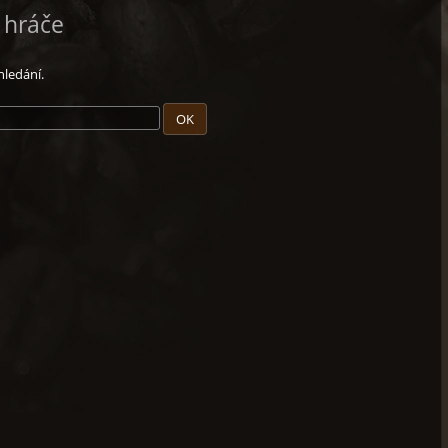
l hráče
hledání.