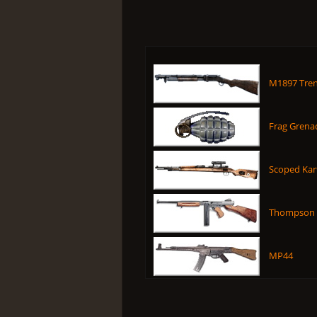
M1897 Tre
Frag Grena
Scoped Kar
Thompson
MP44