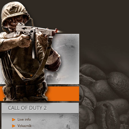
CALL OF DUTY 2
Live info
Vzkazník