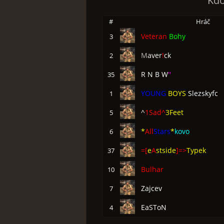
Kdo
#
Hráč
Veteran
Bohy
3
M
aver
!
ck
2
R N B W
''
35
YOUNG
BOYS
Slezskyfc
1
^
1Sad^
3Feet
5
*
All
Stars
*
kovo
6
=[
e
A
stside
]=>
Typek
37
Bulhar
10
Zajcev
7
EaSToN
4