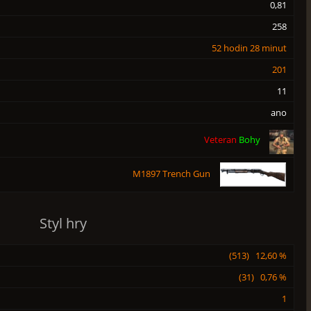
0,81
258
52 hodin 28 minut
201
11
ano
Veteran
Bohy
M1897 Trench Gun
Styl hry
(513) 12,60 %
(31) 0,76 %
1