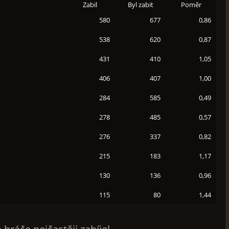
Zabil
Byl zabit
Poměr
580
677
0,86
538
620
0,87
431
410
1,05
406
407
1,00
284
585
0,49
278
485
0,57
276
337
0,82
215
183
1,17
130
136
0,96
115
80
1,44