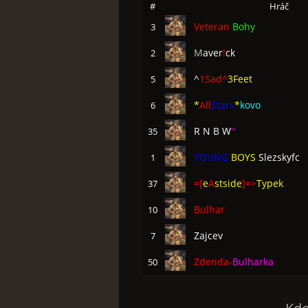
#
Hráč
Veteran
Bohy
3
M
aver
!
ck
2
^
1Sad^
3Feet
5
*
All
Stars
*
kovo
6
R N B W
''
35
YOUNG
BOYS
Slezskyfc
1
=[
e
A
stside
]=>
Typek
37
Bulhar
10
Zajcev
7
Zdenda-
Bulharka
50