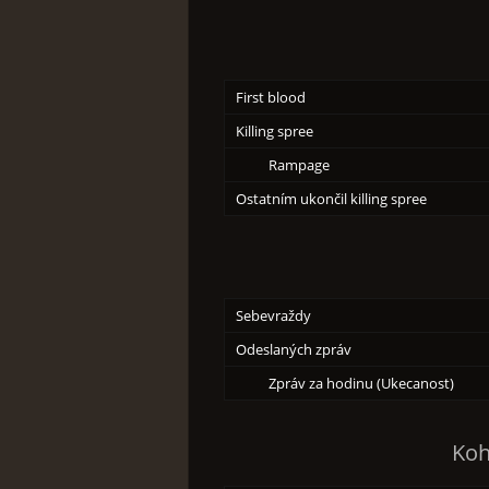
First blood
Killing spree
Rampage
Ostatním ukončil killing spree
Sebevraždy
Odeslaných zpráv
Zpráv za hodinu (Ukecanost)
Koh