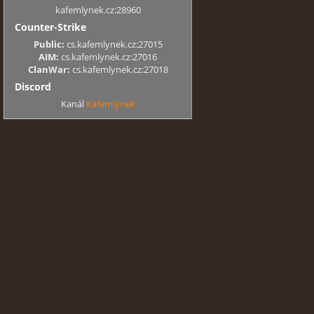
kafemlynek.cz:28960
Counter-Strike
Public:
cs.kafemlynek.cz:27015
AIM:
cs.kafemlynek.cz:27016
ClanWar:
cs.kafemlynek.cz:27018
Discord
Kanál
Kafemlýnek