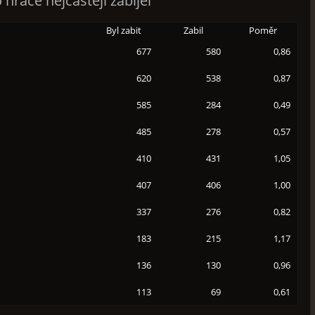
 hráče nejčastěji zabíjel
Byl zabit
Zabil
Poměr
677
580
0,86
620
538
0,87
585
284
0,49
485
278
0,57
410
431
1,05
407
406
1,00
337
276
0,82
183
215
1,17
136
130
0,96
113
69
0,61