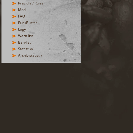
Pravidla / Rules
Mod
FAQ
PunkBuster
Logy
Warn-list
Ban-list
Statistiky
Archiv statistik