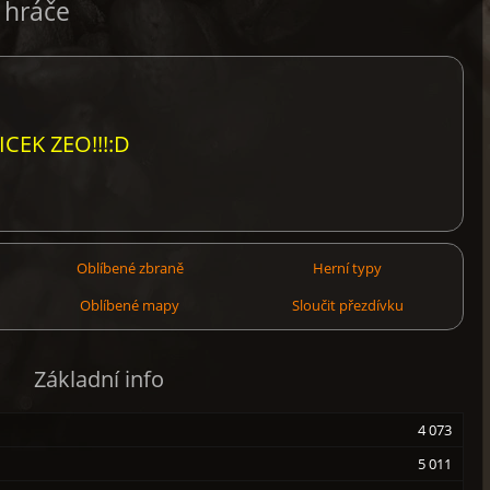
l hráče
CEK ZEO!!!:D
Oblíbené zbraně
Herní typy
Oblíbené mapy
Sloučit přezdívku
Základní info
4 073
5 011