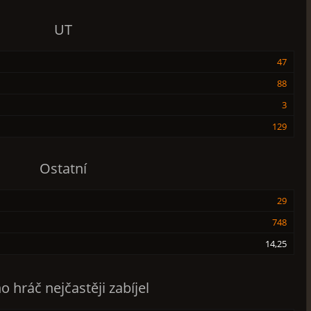
UT
47
88
3
129
Ostatní
29
748
14,25
o hráč nejčastěji zabíjel