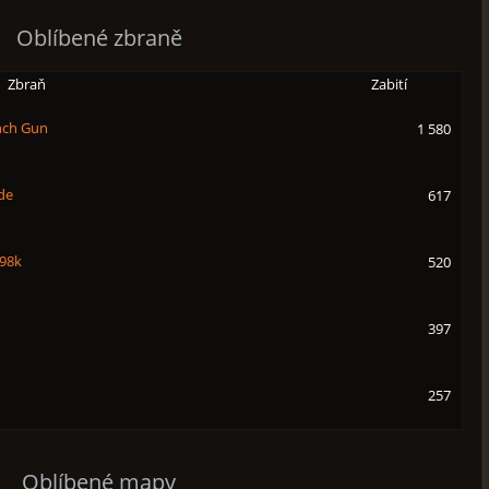
Oblíbené zbraně
Zbraň
Zabití
nch Gun
1 580
de
617
98k
520
397
257
Oblíbené mapy