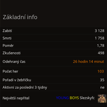
Základní info
Zabití
3 128
Smrti
1 758
Poměr
1,78
Zkušenosti
498
Odehraný čas
26 hodin 14 minut
Počet her
103
Pořadí v žebříčku
35
Aktivní za poslední 3 týdny
ne
YOUNG
BOYS
Slezskyfc
Největší nepřítel