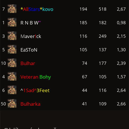
*
All
Stars
*
kovo
7
194
518
2,67
R N B W
''
1
185
182
0,98
M
aver
!
ck
3
116
249
2,15
EaSToN
5
105
137
1,30
Bulhar
10
74
177
2,39
Veteran
Bohy
4
67
105
1,57
^
1Sad^
3Feet
6
44
116
2,64
Bulharka
50
41
109
2,66