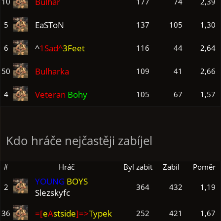
Bulhar
10
177
74
2,39
EaSToN
5
137
105
1,30
^
1Sad^
3Feet
6
116
44
2,64
Bulharka
50
109
41
2,66
Veteran
Bohy
4
105
67
1,57
Kdo hráče nejčastěji zabíjel
#
Hráč
Byl zabit
Zabil
Poměr
YOUNG
BOYS
2
364
432
1,19
Slezskyfc
=[
e
A
stside
]=>
Typek
36
252
421
1,67