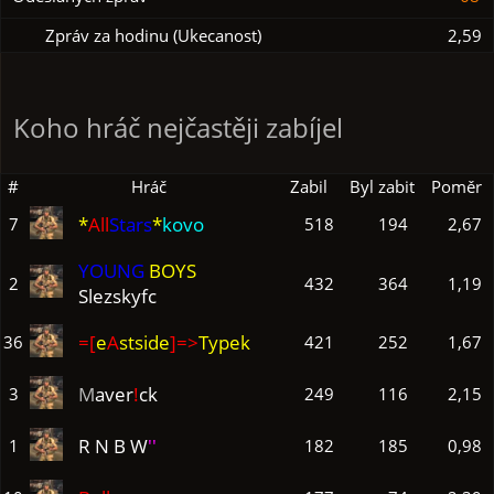
Zpráv za hodinu (Ukecanost)
2,59
Koho hráč nejčastěji zabíjel
#
Hráč
Zabil
Byl zabit
Poměr
*
All
Stars
*
kovo
7
518
194
2,67
YOUNG
BOYS
2
432
364
1,19
Slezskyfc
=[
e
A
stside
]=>
Typek
36
421
252
1,67
M
aver
!
ck
3
249
116
2,15
R N B W
''
1
182
185
0,98