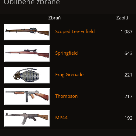
Oblíbené zbraně
Zbraň
Zabití
Scoped Lee-Enfield
1 087
Springfield
643
Frag Grenade
221
Thompson
217
MP44
192