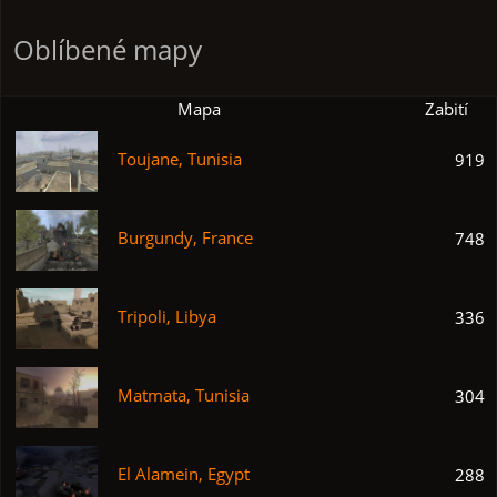
Oblíbené mapy
Mapa
Zabití
Toujane, Tunisia
919
Burgundy, France
748
Tripoli, Libya
336
Matmata, Tunisia
304
El Alamein, Egypt
288