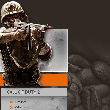
CALL OF DUTY 2
Live info
Vzkazník