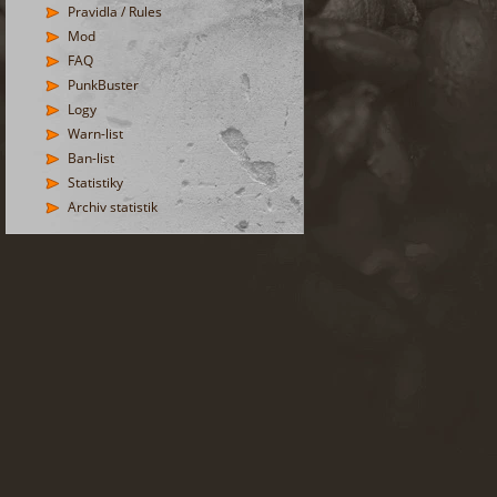
Pravidla / Rules
Mod
FAQ
PunkBuster
Logy
Warn-list
Ban-list
Statistiky
Archiv statistik