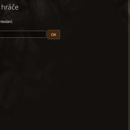
l hráče
hledání.