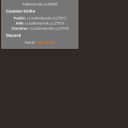
kafemlynek.cz:28960
Counter-Strike
Public:
cs.kafemlynek.cz:27015
AIM:
cs.kafemlynek.cz:27016
ClanWar:
cs.kafemlynek.cz:27018
Discord
Kanál
Kafemlýnek