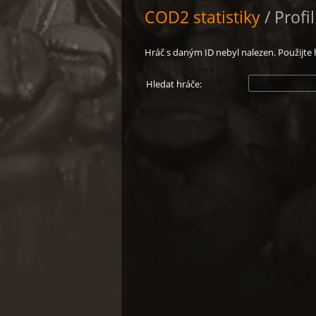
COD2 statistiky
/ Profi
Hráč s daným ID nebyl nalezen. Použijte 
Hledat hráče: