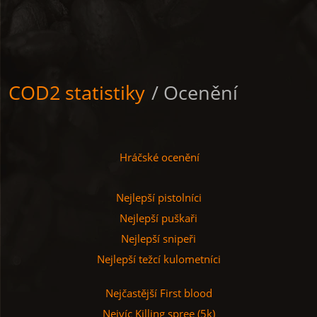
COD2 statistiky
/ Ocenění
Hráčské ocenění
Nejlepší pistolníci
Nejlepší puškaři
Nejlepší snipeři
Nejlepší težcí kulometníci
Nejčastější First blood
Nejvíc Killing spree (5k)