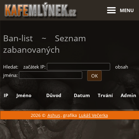
MENU
Ban-list ~ Seznam
zabanovaných
Hledat: začátek IP:
obsah
jména:
IP
Jméno
Důvod
Datum
Trvání
Admin
2026 ©
Ashus
, grafika
Lukáš Večerka